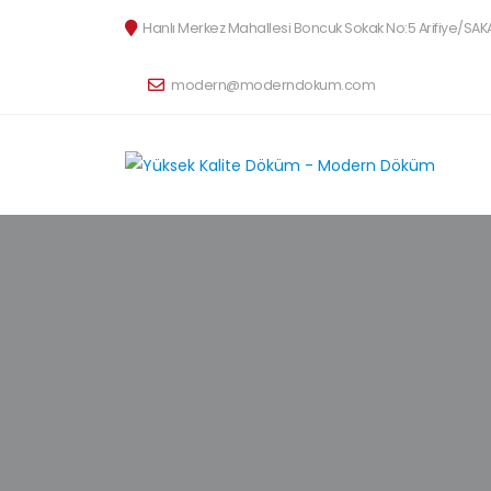
Hanlı Merkez Mahallesi Boncuk Sokak No:5 Arifiye/SAK
modern@moderndokum.com