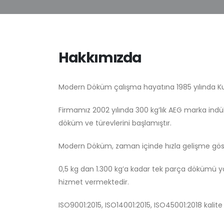
Hakkımızda
Modern Döküm çalışma hayatına 1985 yılında K
Firmamız 2002 yılında 300 kg’lık AEG marka indük
döküm ve türevlerini başlamıştır.
Modern Döküm, zaman içinde hızla gelişme göste
0,5 kg dan 1.300 kg’a kadar tek parça dökümü ya
hizmet vermektedir.
ISO9001:2015, ISO14001:2015, ISO45001:2018 kalit