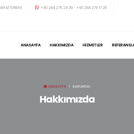
ARYA/TÜRKİYE
+90 264 275 29 39 - +90 264 276 17 25
ANASAYFA
HAKKIMIZDA
HİZMETLER
REFERANSL
ANASAYFA
KURUMSAL
Hakkımızda