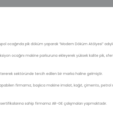
upol ocağında pik döküm yaparak “Modern Döküm Atölyesi” adıyl
siyon ocağını makine parkuruna ekleyerek yüksek kalite pik, sfero
rerek sektöründe tercih edilen bir marka haline gelmiştir.
pabilen firmamız, başlıca makine imalat, kağıt, çimento, petrol r
e sertifikalarına sahip firmamız AR-GE çalışmaları yapmaktadır.